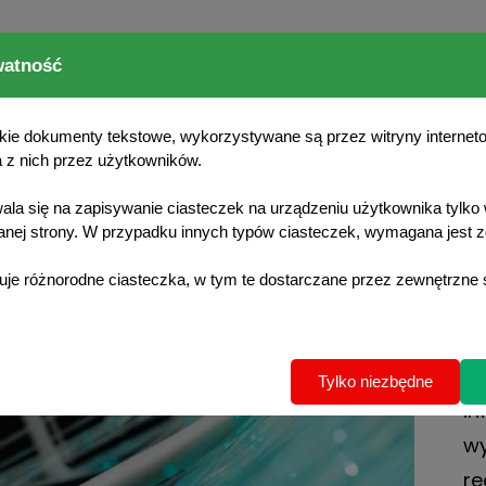
Oferta hu
watność
elkie dokumenty tekstowe, wykorzystywane są przez witryny internet
 z nich przez użytkowników.
rtowego do sieci FTTH dofinansowanej ze środków UE w r
la się na zapisywanie ciasteczek na urządzeniu użytkownika tylko 
wego do sieci FTTH dofi
danej strony. W przypadku innych typów ciasteczek, wymagana jest 
h programu KPO 4
je różnorodne ciasteczka, w tym te dostarczane przez zewnętrzne 
Of
Tylko niezbędne
in
wy
re