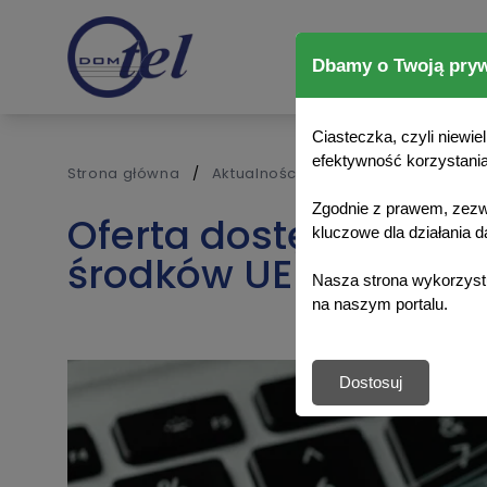
Dbamy o Twoją pry
Ciasteczka, czyli niewi
efektywność korzystania
Strona główna
/
Aktualności
/
Oferta dostępu hu
Zgodnie z prawem, zezwa
Oferta dostępu hurto
kluczowe dla działania 
środków UE w ramac
Nasza strona wykorzystu
na naszym portalu.
Dostosuj